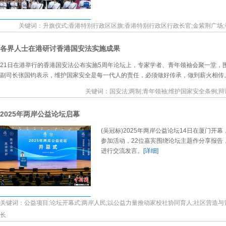
关键词：升旗仪式;香港特别行政区区旗;香港特别行政区行政长官;金紫荆广场;香
各界人士在港研讨香港国安法实施成果
21日在港举行的香港国安法公布实施5周年论坛上，专家学者、青年领袖会聚一堂，
副司长张国钧表示，维护国家安全是每一代人的责任，必须做好传承，做到薪火相传
关键词：国安法;两制;青年领袖;维护国家安全条例;辩
2025年两岸公益论坛启幕
(吴冠标)2025年两岸公益论坛14日在厦门开
参加活动，22位嘉宾围绕论坛主题作分享报告
进行交流发言。
[详细]
关键词：公益项目;论坛开幕式;两岸人民;以公益力量推动家校社协同育人;社区营造与青
长