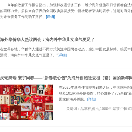
今年的政府工作报告指出，加强和改进侨务工作，维护海外侨胞和归侨侨眷合法权
的磅礴力量。多位来自侨界的全国政协委员接受中新社记者采访时表示，这是对海外
为未来侨务工作明确了路径。
[详细]
海外华侨华人热议两会：海内外中华儿女底气更足了
在世界各地，华侨华人通过不同方式关注中国两会动态，感知中国发展脉搏。接受本
涌现，海内外中华儿女底气更足了。”
[详细]
灵蛇舞瑞 寰宇同春——“新春暖心包”为海外侨胞送去祖（籍）国的新年
在2025年新春佳节即将到来之际，中国国务
联及101家驻外使领馆，精心准备了7万余份“
国家的海外侨胞。
[详细]
关键词：品茗杯;侨批;1000年;紫茶;中国