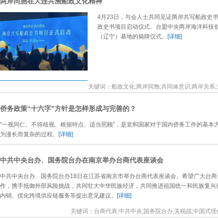
两岸同胞在大连共溯船政文化精神
4月23日，与会人士共同见证两岸共写船政史
政史书项目启动仪式、台盟中央两岸海洋科技
（辽宁）基地的揭牌仪式。
[详细]
关键词：船政文化;两岸同胞;共同体意识;两岸关系;
侨务政策“十六字”方针是怎样形成与完善的？
“一视同仁、不得歧视、根据特点、适当照顾”，是党和国家对于国内侨务工作的基本
为漫长而复杂的过程。
[详细]
中共中央台办、国务院台办在南京举办台商代表座谈会
中共中央台办、国务院台办18日在江苏省南京市举办台商代表座谈会。希望广大台
作，携手抵御外部风险挑战，共同壮大中华民族经济，共同推进祖国统一和民族复兴
内销、优化跨境供应链服务等提出意见建议。
[详细]
关键词：台商代表;中共中央;国务院台办;关税战;中国式现