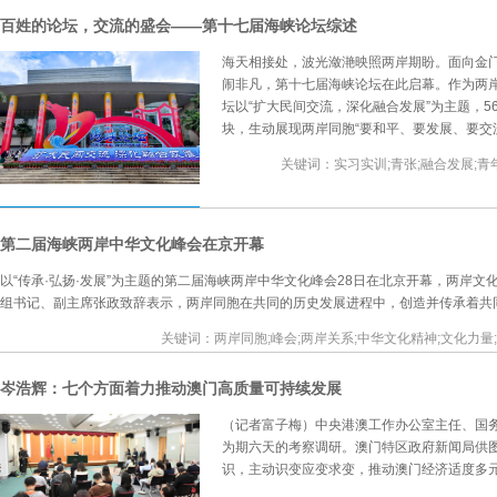
百姓的论坛，交流的盛会——第十七届海峡论坛综述
海天相接处，波光潋滟映照两岸期盼。面向金门
闹非凡，第十七届海峡论坛在此启幕。作为两
坛以“扩大民间交流，深化融合发展”为主题，
块，生动展现两岸同胞“要和平、要发展、要交
关键词：实习实训;青张;融合发展;青年
第二届海峡两岸中华文化峰会在京开幕
以“传承·弘扬·发展”为主题的第二届海峡两岸中华文化峰会28日在北京开幕，两岸文
组书记、副主席张政致辞表示，两岸同胞在共同的历史发展进程中，创造并传承着共
关键词：两岸同胞;峰会;两岸关系;中华文化精神;文化力量
岑浩辉：七个方面着力推动澳门高质量可持续发展
（记者富子梅）中央港澳工作办公室主任、国务
为期六天的考察调研。澳门特区政府新闻局供
识，主动识变应变求变，推动澳门经济适度多