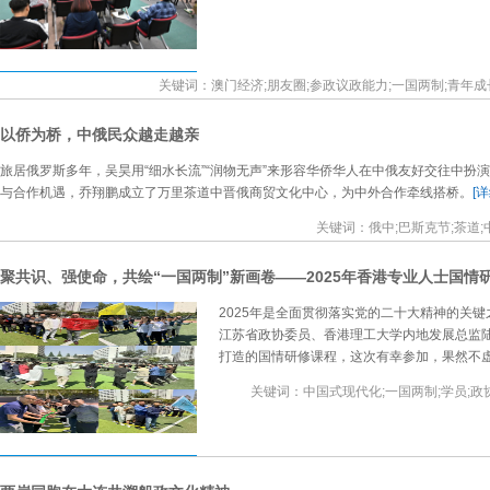
关键词：澳门经济;朋友圈;参政议政能力;一国两制;青年成
以侨为桥，中俄民众越走越亲
旅居俄罗斯多年，吴昊用“细水长流”“润物无声”来形容华侨华人在中俄友好交往中扮
与合作机遇，乔翔鹏成立了万里茶道中晋俄商贸文化中心，为中外合作牵线搭桥。
[详
关键词：俄中;巴斯克节;茶道;
聚共识、强使命，共绘“一国两制”新画卷——2025年香港专业人士国情
2025年是全面贯彻落实党的二十大精神的关
江苏省政协委员、香港理工大学内地发展总监陆
打造的国情研修课程，这次有幸参加，果然不
关键词：中国式现代化;一国两制;学员;政协