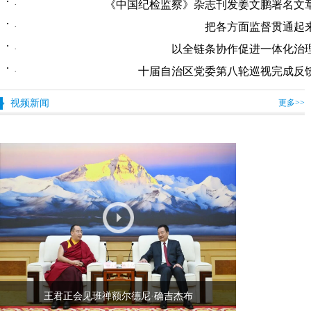
《中国纪检监察》杂志刊发姜文鹏署名文
·
把各方面监督贯通起
·
以全链条协作促进一体化治
·
十届自治区党委第八轮巡视完成反
·
视频新闻
更多>>
王君正会见班禅额尔德尼·确吉杰布