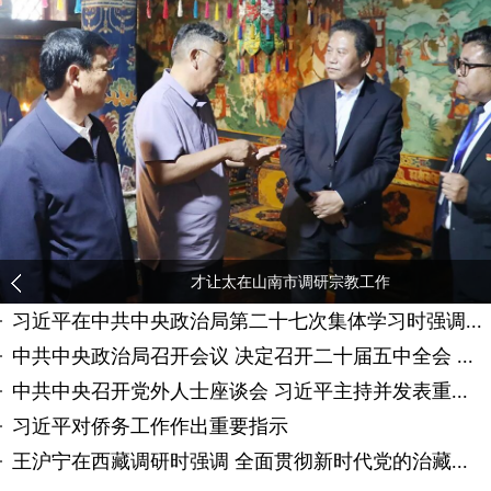
才让太在山南市调研宗教工作
·
习近平在中共中央政治局第二十七次集体学习时强调...
·
中共中央政治局召开会议 决定召开二十届五中全会 ...
·
中共中央召开党外人士座谈会 习近平主持并发表重...
·
习近平对侨务工作作出重要指示
·
王沪宁在西藏调研时强调 全面贯彻新时代党的治藏...