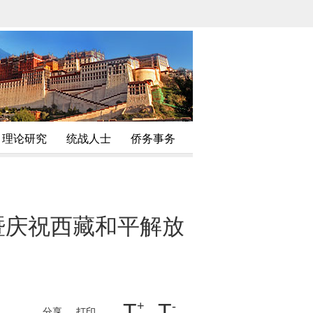
理论研究
统战人士
侨务事务
暨庆祝西藏和平解放
T
+
T
-
分享
打印