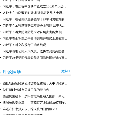
习近平：加快建设健康中国
习近平：在庆祝中国共产党成立105周年大会...
才让太在拉萨调研时强调 强化宗教界人士思...
习近平：在省部级主要领导干部学习贯彻党的...
习近平在加强基础研究座谈会上强调 以更大...
习近平：着力提高防范应对自然灾害能力 切...
习近平在全军高级干部培训班开班式上发表重...
习近平：树立和践行正确政绩观
习近平总书记同人大代表、政协委员共商国是...
习近平总书记同代表委员共商民族团结进步事...
更多>>
理论园地
强世功解读民族团结进步促进法：为中华民族...
做好新时代城市民族工作的着力点
西藏民主改革：筑牢雪域高原融入国家一体化...
雪域长歌奏华章——西藏百万农奴解放67周年...
谁还在怀念扒人皮、挖人眼的旧西藏？！