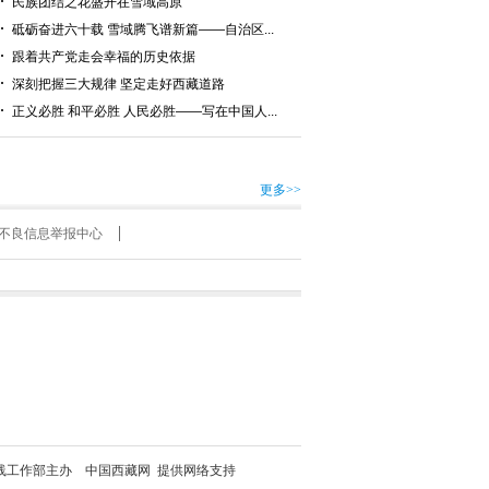
民族团结之花盛开在雪域高原
砥砺奋进六十载 雪域腾飞谱新篇——自治区...
跟着共产党走会幸福的历史依据
深刻把握三大规律 坚定走好西藏道路
正义必胜 和平必胜 人民必胜——写在中国人...
更多>>
不良信息举报中心
线工作部主办 中国西藏网 提供网络支持