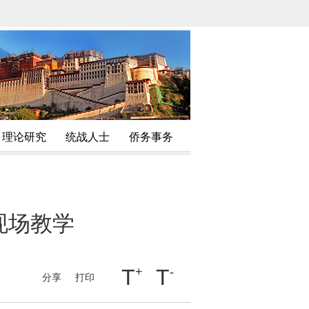
理论研究
统战人士
侨务事务
现场教学
T
+
T
-
分享
打印