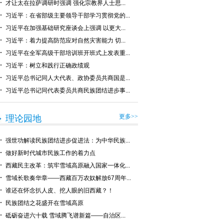
才让太在拉萨调研时强调 强化宗教界人士思...
习近平：在省部级主要领导干部学习贯彻党的...
习近平在加强基础研究座谈会上强调 以更大...
习近平：着力提高防范应对自然灾害能力 切...
习近平在全军高级干部培训班开班式上发表重...
习近平：树立和践行正确政绩观
习近平总书记同人大代表、政协委员共商国是...
习近平总书记同代表委员共商民族团结进步事...
更多>>
理论园地
强世功解读民族团结进步促进法：为中华民族...
做好新时代城市民族工作的着力点
西藏民主改革：筑牢雪域高原融入国家一体化...
雪域长歌奏华章——西藏百万农奴解放67周年...
谁还在怀念扒人皮、挖人眼的旧西藏？！
民族团结之花盛开在雪域高原
砥砺奋进六十载 雪域腾飞谱新篇——自治区...