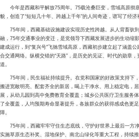
今年是西藏和平解放75周年。75载沧桑巨变，雪域高原彻
貌，创造了“短短几十年、跨越上千年”的人间奇迹，谱写了经
75年间，西藏基础设施建设实现历史性跨越。从人背畜驮到
融，75年交通事业的变迁，是党领导下西藏发展进步的生动缩
建成运行，到“复兴号”飞驰雪域高原，西藏初步建立起了涵盖
合交通网络。纵横交错的“天路”，是历史的见证、时代的勋章
道。
75年间，民生福祉持续提升。在党和国家的好政策支持下，
搬进宽敞明亮、配套齐全的新居，喝上干净水、用上稳定电，居
展，从幼儿园到高中免费教育全覆盖；城乡公共医疗卫生服务体
了全覆盖，人均预期寿命显著提升，各族群众的获得感成色更足
障。
75年间，西藏牢牢守住生态底线，守护好世界上最后一方净
实施草原生态补奖、湿地保护、南北山绿化等重大工程，持续推