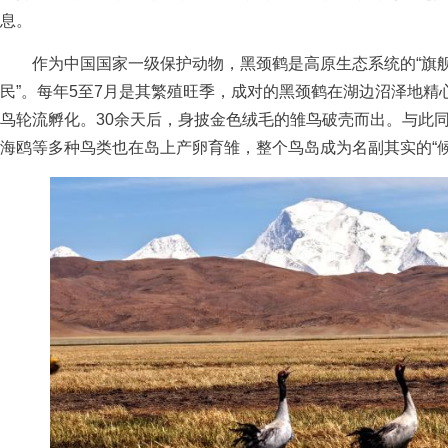
息。
作为中国国家一级保护动物，黑颈鹤是高原生态系统的“旗舰物
民”。每年5至7月是其繁殖旺季，成对的黑颈鹤在湖边沼泽地精
鸟轮流孵化。30余天后，身披金色绒毛的雏鸟破壳而出。与此
海鸥等多种鸟类也在岛上产卵育雏，整个鸟岛成为名副其实的“候