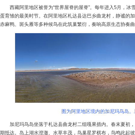
西藏阿里地区被誉为“世界屋脊的屋脊”。每年进入5月，冰
蛋育雏的最美时节。在阿里地区札达县达巴乡曲龙村，静谧的加
赤麻鸭、斑头雁等多种候鸟在此筑巢繁衍，奏响高原生态协奏曲
图为阿里地区境内的加尼玛鸟岛。旦
加尼玛鸟岛坐落于札达县曲龙村二组嘎果措内。春末夏初，
期抵达。岛上湖水澄澈、水草丰茂，鸟巢星罗棋布，鸟鸣此起彼