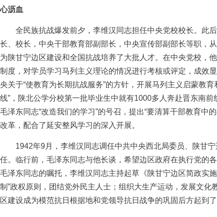
心沥血
全民族抗战爆发前夕，李维汉同志担任中央党校校长。此后
长、校长，中央干部教育部副部长，中央宣传部副部长等职，从
为陕甘宁边区建设和全国抗战培养了大批人才。在中央党校，他
制度，对学员学习马列主义理论的情况进行考核或评定，成效显
央关于“使教育为长期抗战服务”的方针，开展马列主义启蒙教育
线”，陕北公学分校第一批毕业生中就有1000多人奔赴晋东南
毛泽东同志“改造我们的学习”的号召，提出“要清算干部教育中
改革，配合了延安整风学习的深入开展。
1942年9月，李维汉同志调任中共中央西北局委员、陕甘宁
任。临行前，毛泽东同志与他长谈，希望边区政府在执行党的各
毛泽东同志的嘱托，李维汉同志主持起草《陕甘宁边区简政实施
制”政权原则，团结党外民主人士；组织大生产运动，发展文化
区建设成为模范抗日根据地和党领导抗日战争的巩固后方起到了