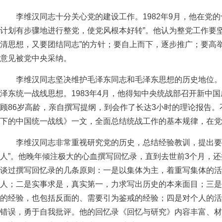
李维汉同志十分关心党的建设工作。1982年9月，他在党的
计划有步骤地进行整党，使党风根本好转”。他认为整党工作要坚
清思想，又要团结同志”的方针；要自上而下，逐步推广；要高举
意见被党中央采纳。
李维汉同志坚决维护毛泽东同志和毛泽东思想的历史地位。
泽东统一战线思想。1983年4月，他得知中央统战部召开新中
顾86岁高龄，亲自撰写提纲，到会作了长达3小时的理论报告
下的中国统一战线》一文，全面总结统战工作的基本规律，在党
李维汉同志非常重视研究党的历史，总结经验教训，提出要“
人”。他晚年倾注极大的心血撰写回忆录，直到去世前3个月，
谈过撰写回忆录的几条原则：一是以集体为主，着重写集体的活
人；二是实事求是，真实第一，力求写出历史的本来面目；三是
的经验，也包括反面的、需要引为鉴戒的经验；四是对个人的活
错误，勇于自我批评。他的回忆录《回忆与研究》内容丰富、材