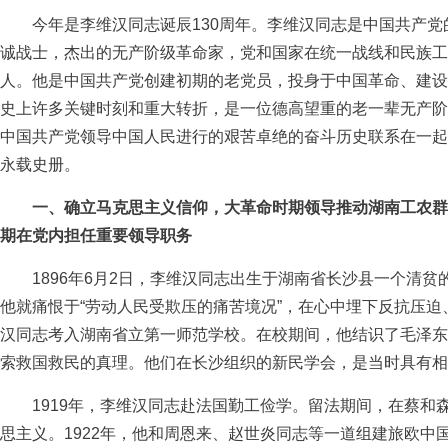
今年是李维汉同志诞辰130周年。李维汉同志是中国共产党
诚战士，杰出的无产阶级革命家，党和国家在统一战线和民族工
人。他是中国共产党创建初期的老党员，投身于中国革命、建设
史上许多关键时刻和重大转折，是一位德高望重的老一辈无产阶
中国共产党领导中国人民进行的艰苦卓绝的奋斗历史联系在一起
永载史册。
一、确立马克思主义信仰，大革命时期领导推动湖南工农群
期在党内担任重要领导职务
1896年6月2日，李维汉同志出生于湖南省长沙县一个清贫
他就痛恨于“劳动人民受欺压的痛苦境况”，在心中埋下反抗压迫、
汉同志考入湖南省立第一师范学校。在校期间，他结识了毛泽东
索救国救民的真理。他们在长沙组织的新民学会，是当时具有相
1919年，李维汉同志赴法国勤工俭学。留法期间，在蔡和
思主义。1922年，他和周恩来、赵世炎同志等一道组建旅欧中