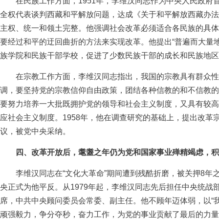
在民族工作方面，1951年，李维汉同志作为中央人民政府
全权代表谈判西藏和平解放问题，达成《关于和平解放西藏办法
主权、统一和领土完整。他强调社会改革必须适合各民族的具体
要经过和平的迂回曲折的方法来实现改革。他提出“普遍而大量
族学院和民族干部学校，促进了少数民族干部的成长和民族地区
在宗教工作方面，李维汉同志指出，我国的宗教具有群众性
调，要坚持党的宗教信仰自由政策，团结各种信教的和不信教的
要努力培养一大批既拥护党的领导和社会主义制度，又具有较高
应社会主义制度。1958年，他在调查研究的基础上，提出改革
议，被党中央采纳。
四、改革开放后，耄耋之年仍为党和国家事业殚精竭虑，积
李维汉同志在“文化大革命”期间遭到残酷折磨，被关押8年
央正式为他平反。从1979年起，李维汉同志先后担任中央统战
席，中共中央顾问委员会常委、副主任。他不顾年迈体弱，以“
顽强毅力，争分夺秒，奋力工作，为党的事业贡献了最后的力量