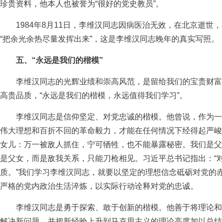
珍贵资料，他本人也被誉为“很好的党史教员”。
1984年8月11日，李维汉同志因病医治无效，在北京逝世，享
“把余光余热尽量发挥出来”，这是李维汉同志晚年的真实写照。
五、“永远是我们的楷模”
李维汉同志的光辉业绩和崇高风范，是留给我们的宝贵财富
高贵品质，“永远是我们的楷模，永远值得我们学习”。
李维汉同志是信仰坚定、对党忠诚的楷模。他曾说，作为一
伟大理想和百折不回的革命毅力，才能在任何情况下经得起严峻
女儿：万一被敌人抓住，宁可牺牲，也不能暴露秘密。我们是父
是父女，而是敌我关系，只能刀枪相见。习近平总书记指出：“
质。”我们学习李维汉同志，就要以坚定的理想信念砥砺对党的
严格的党内政治生活淬炼，以实际行动诠释对党的忠诚。
李维汉同志是勇于探索、敢于创新的楷模。他善于将理论和
解决新问题，并把新经验上升到马克思主义的理论高度加以总结