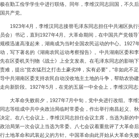
极在勤工俭学学生中进行联络。同年，李维汉同志回国，不久后
国共产党。
1923年4月，李维汉同志接替毛泽东同志担任中共湘区执行
员会）书记，直到1927年4月。大革命期间，在中国共产党领
规模迅速高涨起来，湖南成为当时全国农民运动的中心。1927
动，写下著名的《湖南农民运动考察报告》。中共湖南区委和李
先在区委机关刊物《战士》上全文发表。在毛泽东同志的影响下
责难，提出“贫农猛烈之打击土豪劣绅，实有必要”，“非如此不
导中共湖南区委支持农民自动没收地主土地的斗争，帮助农协建
走向新阶段。1927年5月，在党的五届一中全会上，李维汉同
大革命失败前夕，1927年7月中旬，党中央进行改组。李维
同志等组成中共中央政治局临时常委会，作出举行南昌起义、秋
决定。在八七会议上，李维汉同志担任会议主席，当选为新的中
政治局第一次会议上当选为常委。八七会议着重批评了大革命后
行土地革命和武装起义的方针。中国革命由此开始从大革命失败