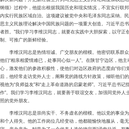
纲领》过程中，他提出根据我国历史和现实情况，不宜实行联邦
内实行民族区域自治。这项建议被党中央和毛泽东同志采纳。民
思主义民族理论解决中国民族问题的一项重大创造。习近平总书
者胜。”我们学习李维汉同志，就要在实践中大胆探索，以守正
制、可推广的新鲜经验。
李维汉同志是热情坦诚、广交朋友的楷模。他密切联系群众
他们“相亲相爱情难已，处事同心似一人”。在陕甘宁边区，他
心，激发他们的参政积极性，使他们对边区政府的态度由“你们党
后，他经常走访党外人士，阐释党的路线方针政策，倾听他们的
视他为“良师益友”和“走上革命道路的启蒙老师”。习近平总书记
作”。我们学习李维汉同志，就要善于联谊交友，加强同党外人
照的党外朋友。
李维汉同志是崇尚实干、不务虚名的楷模。他以党的事业为
和个人得失。他的工作岗位几经变动，他都能愉快地服从，毫无