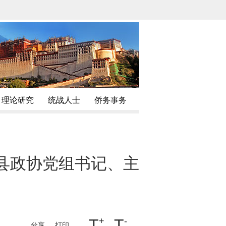
理论研究
统战人士
侨务事务
县政协党组书记、主
T
+
T
-
分享
打印