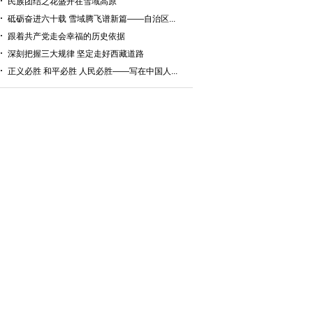
民族团结之花盛开在雪域高原
砥砺奋进六十载 雪域腾飞谱新篇——自治区...
跟着共产党走会幸福的历史依据
深刻把握三大规律 坚定走好西藏道路
正义必胜 和平必胜 人民必胜——写在中国人...