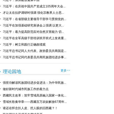
习近平：加快建设健康中国
习近平：在庆祝中国共产党成立105周年大会...
才让太在拉萨调研时强调 强化宗教界人士思...
习近平：在省部级主要领导干部学习贯彻党的...
习近平在加强基础研究座谈会上强调 以更大...
习近平：着力提高防范应对自然灾害能力 切...
习近平在全军高级干部培训班开班式上发表重...
习近平：树立和践行正确政绩观
习近平总书记同人大代表、政协委员共商国是...
习近平总书记同代表委员共商民族团结进步事...
更多>>
理论园地
强世功解读民族团结进步促进法：为中华民族...
做好新时代城市民族工作的着力点
西藏民主改革：筑牢雪域高原融入国家一体化...
雪域长歌奏华章——西藏百万农奴解放67周年...
谁还在怀念扒人皮、挖人眼的旧西藏？！