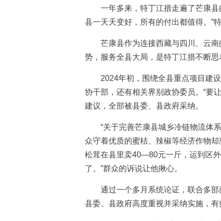
一年多来，特丁江措走遍了芒康县的
县一天天变好，所有的付出都值得。”
芒康县作为连接西藏与四川、云南的
势，服务全县大局，是特丁江措不断思
2024年初，围绕全县重点项目建设
协干部，还有相关界别政协委员。“要让
建议，全部被县委、县政府采纳。
“关于完善芒康县城乡冷链物流体系建
众守着优质的蜜桔、辣椒等经济作物却
松茸在县里卖40—80元一斤，运到区
了。”群众的诉说让他揪心。
通过一个多月系统论证，联合多部门
县委、县政府高度重视并采纳实施，有