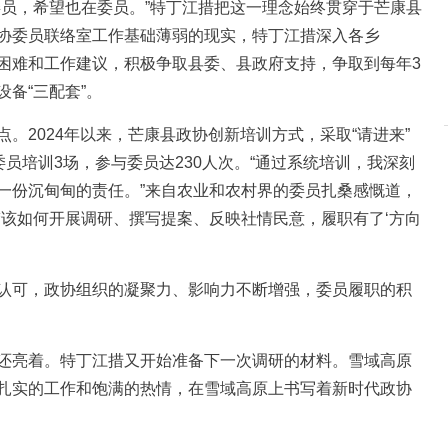
，希望也在委员。”特丁江措把这一理念始终贯穿于芒康县
协委员联络室工作基础薄弱的现实，特丁江措深入各乡
困难和工作建议，积极争取县委、县政府支持，争取到每年3
备“三配套”。
2024年以来，芒康县政协创新培训方式，采取“请进来”
委员培训3场，参与委员达230人次。“通过系统培训，我深刻
一份沉甸甸的责任。”来自农业和农村界的委员扎桑感慨道，
楚该如何开展调研、撰写提案、反映社情民意，履职有了‘方向
可，政协组织的凝聚力、影响力不断增强，委员履职的积
亮着。特丁江措又开始准备下一次调研的材料。雪域高原
扎实的工作和饱满的热情，在雪域高原上书写着新时代政协