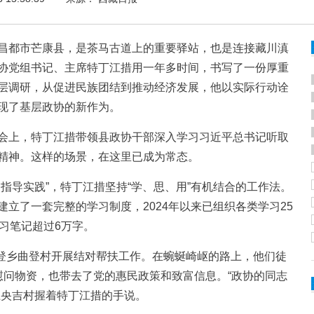
都市芒康县，是茶马古道上的重要驿站，也是连接藏川滇
协党组书记、主席特丁江措用一年多时间，书写了一份厚重
层调研，从促进民族团结到推动经济发展，他以实际行动诠
现了基层政协的新作为。
上，特丁江措带领县政协干部深入学习习近平总书记听取
精神。这样的场景，在这里已成为常态。
导实践”，特丁江措坚持“学、思、用”有机结合的工作法。
立了一套完整的学习制度，2024年以来已组织各类学习25
习笔记超过6万字。
登乡曲登村开展结对帮扶工作。在蜿蜒崎岖的路上，他们徒
慰问物资，也带去了党的惠民政策和致富信息。“政协的同志
江央吉村握着特丁江措的手说。