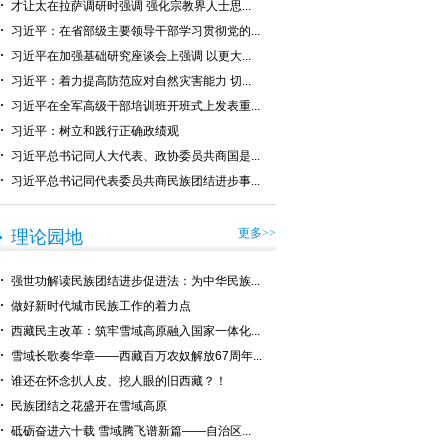
才让太在拉萨调研时强调 强化宗教界人士思...
习近平：在省部级主要领导干部学习贯彻党的...
习近平在加强基础研究座谈会上强调 以更大...
习近平：着力提高防范应对自然灾害能力 切...
习近平在全军高级干部培训班开班式上发表重...
习近平：树立和践行正确政绩观
习近平总书记同人大代表、政协委员共商国是...
习近平总书记同代表委员共商民族团结进步事...
更多>>
理论园地
强世功解读民族团结进步促进法：为中华民族...
做好新时代城市民族工作的着力点
西藏民主改革：筑牢雪域高原融入国家一体化...
雪域长歌奏华章——西藏百万农奴解放67周年...
谁还在怀念扒人皮、挖人眼的旧西藏？！
民族团结之花盛开在雪域高原
砥砺奋进六十载 雪域腾飞谱新篇——自治区...