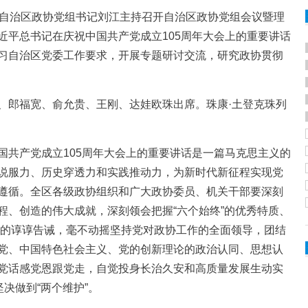
自治区政协党组书记刘江主持召开自治区政协党组会议暨理
近平总书记在庆祝中国共产党成立105周年大会上的重要讲话
习自治区党委工作要求，开展专题研讨交流，研究政协贯彻
郎福宽、俞允贵、王刚、达娃欧珠出席。珠康·土登克珠列
共产党成立105周年大会上的重要讲话是一篇马克思主义的
说服力、历史穿透力和实践推动力，为新时代新征程实现党
遵循。全区各级政协组织和广大政协委员、机关干部要深刻
程、创造的伟大成就，深刻领会把握“六个始终”的优秀特质、
必”的谆谆告诫，毫不动摇坚持党对政协工作的全面领导，团结
党、中国特色社会主义、党的创新理论的政治认同、思想认
党话感党恩跟党走，自觉投身长治久安和高质量发展生动实
决做到“两个维护”。