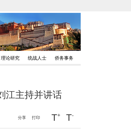
理论研究
统战人士
侨务事务
刘江主持并讲话
T
+
T
-
分享
打印