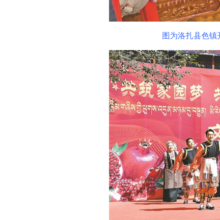
图为洛扎县色镇开