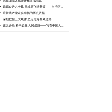
民族团结之花盛开在雪域高原
砥砺奋进六十载 雪域腾飞谱新篇——自治区...
跟着共产党走会幸福的历史依据
深刻把握三大规律 坚定走好西藏道路
正义必胜 和平必胜 人民必胜——写在中国人...