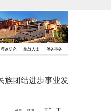
理论研究
统战人士
侨务事务
民族团结进步事业发
T
+
T
-
分享
打印