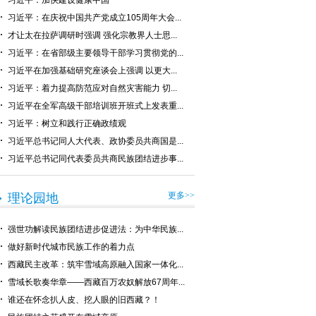
习近平：加快建设健康中国
习近平：在庆祝中国共产党成立105周年大会...
才让太在拉萨调研时强调 强化宗教界人士思...
习近平：在省部级主要领导干部学习贯彻党的...
习近平在加强基础研究座谈会上强调 以更大...
习近平：着力提高防范应对自然灾害能力 切...
习近平在全军高级干部培训班开班式上发表重...
习近平：树立和践行正确政绩观
习近平总书记同人大代表、政协委员共商国是...
习近平总书记同代表委员共商民族团结进步事...
更多>>
理论园地
强世功解读民族团结进步促进法：为中华民族...
做好新时代城市民族工作的着力点
西藏民主改革：筑牢雪域高原融入国家一体化...
雪域长歌奏华章——西藏百万农奴解放67周年...
谁还在怀念扒人皮、挖人眼的旧西藏？！