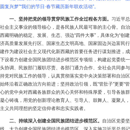
圆复兴梦”“我们的节日·春节藏历新年联欢活动”。
一、坚持把党的领导贯穿民族工作全过程各方面。
习近平总
社会主义事业的领导核心，是各民族人民最可靠的主心骨。自治
西藏明确的稳定、发展、生态、强边“四件大事”，具体化为“创
济高质量发展先行区、国家生态文明高地、国家固边兴边富民行
建作为建设社会主义现代化新西藏的首要任务进行谋划推进，成
下设着力创建全国民族团结进步模范区专项组，构建起党委统一
头协调、民族部门履职尽责、各部门通力合作、全社会共同参与
持党对民族工作的领导，认真贯彻落实党中央决策部署和自治区
始终沿着正确政治方向前进；坚持政治引领，既“管肚子”更要“
心的党中央对西藏各族群众的关心关怀和特殊厚爱，引导各族群
凝心铸魂，用党的创新理论教育人、引导人、鼓舞人、凝聚人，
主义共同理想的坚定信仰者和忠实实践者。
二、持续深入创建全国民族团结进步模范区。
自治区党委坚
线，大力创建全国民族团结进步模范区，深入实施习近平总书记