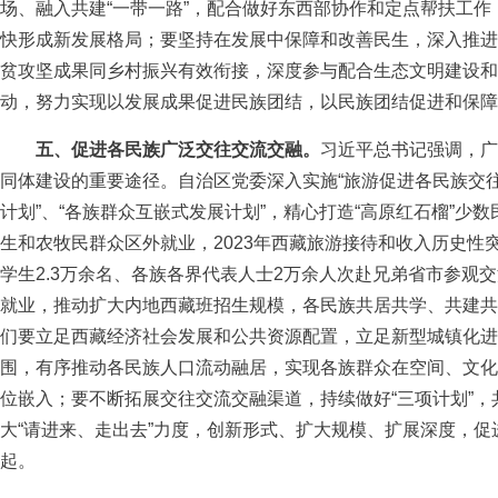
场、融入共建“一带一路”，配合做好东西部协作和定点帮扶工
快形成新发展格局；要坚持在发展中保障和改善民生，深入推进
贫攻坚成果同乡村振兴有效衔接，深度参与配合生态文明建设和
动，努力实现以发展成果促进民族团结，以民族团结促进和保障
五、促进各民族广泛交往交流交融。
习近平总书记强调，广
同体建设的重要途径。自治区党委深入实施“旅游促进各民族交往
计划”、“各族群众互嵌式发展计划”，精心打造“高原红石榴”少
生和农牧民群众区外就业，2023年西藏旅游接待和收入历史性突破
学生2.3万余名、各族各界代表人士2万余人次赴兄弟省市参观
就业，推动扩大内地西藏班招生规模，各民族共居共学、共建共
们要立足西藏经济社会发展和公共资源配置，立足新型城镇化进
围，有序推动各民族人口流动融居，实现各族群众在空间、文化
位嵌入；要不断拓展交往交流交融渠道，持续做好“三项计划”，
大“请进来、走出去”力度，创新形式、扩大规模、扩展深度，
起。