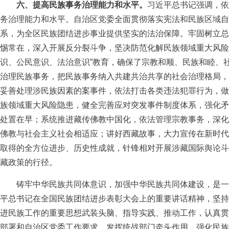
六、提高民族事务治理能力和水平。
习近平总书记强调，依
务治理能力和水平。自治区党委全面贯彻落实宪法和民族区域自
系，为全区民族团结进步事业提供坚实的法治保障。牢固树立总
惕常在，深入开展反分裂斗争，坚决防范化解民族领域重大风险
识、公民意识、法治意识”教育，确保了宗教和顺、民族和睦、
治理民族事务，把民族事务纳入共建共治共享的社会治理格局，
妥善处理涉民族因素的案事件，依法打击各类违法犯罪行为，做
族领域重大风险隐患，健全完善应对突发事件制度体系，强化矛
处置在早；系统推进藏传佛教中国化，依法管理宗教事务，深化
佛教与社会主义社会相适应；讲好西藏故事，大力宣传在新时代
取得的全方位进步、历史性成就，针锋相对开展涉藏国际舆论斗
藏政策的行径。
铸牢中华民族共同体意识，加强中华民族共同体建设，是一
平总书记在全国民族团结进步表彰大会上的重要讲话精神，坚持
进民族工作的重要思想武装头脑、指导实践、推动工作，认真贯
部署和自治区党委工作要求，发挥统战部门牵头作用，强化民族