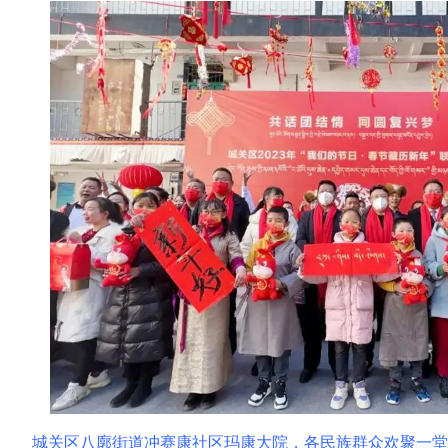
城关区八廓街道冲赛康社区玛康大院，各民族群众欢聚一堂举行