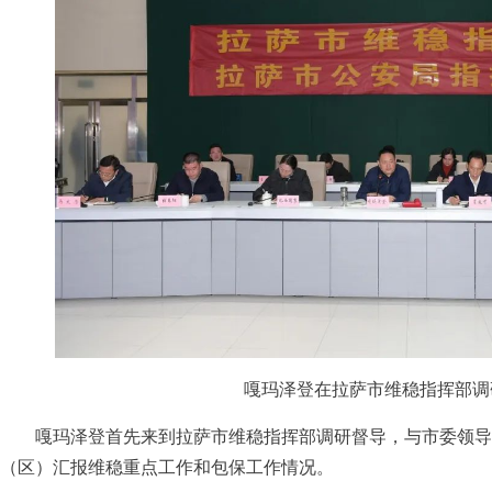
嘎玛泽登在拉萨市维稳指挥部调
嘎玛泽登首先来到拉萨市维稳指挥部调研督导，与市委领导
（区）汇报维稳重点工作和包保工作情况。