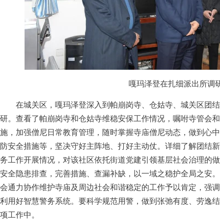
嘎玛泽登在扎细派出所调
在城关区，嘎玛泽登深入到帕崩岗寺、仓姑寺、城关区团结
研。查看了帕崩岗寺和仓姑寺维稳安保工作情况，嘱咐寺管会和
施，加强僧尼日常教育管理，随时掌握寺庙僧尼动态，做到心中
防安全措施等，坚决守好主阵地、打好主动仗。详细了解团结新
务工作开展情况，对该社区依托街道党建引领基层社会治理的做
安全隐患排查，完善措施、查漏补缺，以一域之稳护全局之安。
会通力协作维护寺庙及周边社会和谐稳定的工作予以肯定，强调
利用好智慧警务系统。要科学规范用警，做到张弛有度、劳逸结
项工作中。