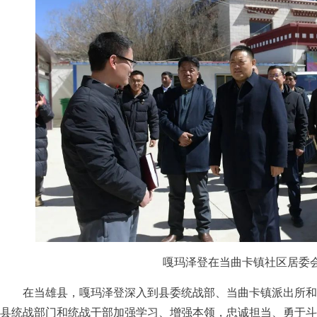
嘎玛泽登在当曲卡镇社区居委
在当雄县，嘎玛泽登深入到县委统战部、当曲卡镇派出所和
县统战部门和统战干部加强学习、增强本领，忠诚担当、勇于斗