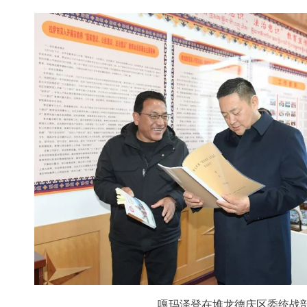
嘎玛泽登在堆龙德庆区委统战