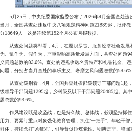
5月25日，中央纪委国家监委公布了2026年4月全国查处
当月，全国共查处违反中央八项规定精神问题21889起，批评教
分18649人，这是连续第152个月公布月报数据。
从查处问题类型看，4月，在履职尽责、服务经济社会发展
为、乱作为、假作为，严重影响高质量发展方面，共查处问题94
义问题总数的83.6%。查处的违规收送名贵特产和礼品礼金、
问题，分别占当月查处的享乐主义、奢靡之风问题总数的58.6%、20
从查处级别看，4月，全国共查处省部级领导干部问题1起，地
级领导干部问题1295起，乡科级及以下干部问题20485起。
题总数的93.6%。
作风建设既是攻坚战，也是持久战、总体战，必须坚持抓住
用力。要紧盯重点对象强化教育管理，抓住“一把手”、年轻干
群体，持续念好“紧箍咒”，引导督促锤炼党性、明辨是非、增