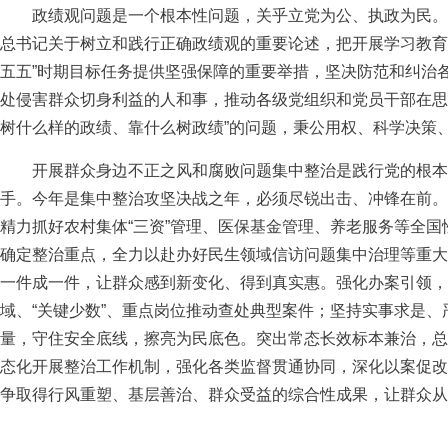
政绩观问题是一个根本性问题，关乎立党为公、执政为民。
总书记关于树立和践行正确政绩观的重要论述，把开展学习教育
五五”时期目标任务提供坚强保障的重要举措，坚决防范和纠治
处侵害群众切身利益的人和事，推动各级党组织和党员干部在思
树什么样的政绩、靠什么树政绩”的问题，秉公用权、科学决策
开展群众身边不正之风和腐败问题集中整治是践行党的根本
手。今年是集中整治攻坚决战之年，必须尽锐出击、冲锋在前。
精力抓好农村集体“三资”管理、医保基金管理、养老服务等全
确定整治重点，全力以赴办好民生领域信访问题集中治理等重大
一件成一件，让群众感到新变化、得到真实惠。强化办案引领，
域、“关键少数”、重点岗位推动查处典型案件；坚持实事求是
量，守住安全底线，擦亮为民底色。突出常态长效标本兼治，总
态化开展整治工作机制，强化各类监督贯通协同，深化以案促改
争取得行风重塑、基层善治、群众受益的综合性成果，让群众从