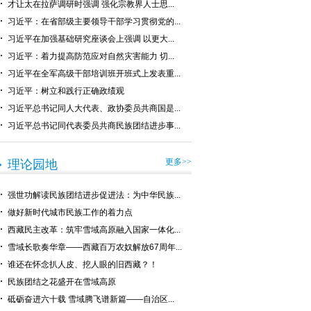
才让太在拉萨调研时强调 强化宗教界人士思...
习近平：在省部级主要领导干部学习贯彻党的...
习近平在加强基础研究座谈会上强调 以更大...
习近平：着力提高防范应对自然灾害能力 切...
习近平在全军高级干部培训班开班式上发表重...
习近平：树立和践行正确政绩观
习近平总书记同人大代表、政协委员共商国是...
习近平总书记同代表委员共商民族团结进步事...
更多>>
理论园地
强世功解读民族团结进步促进法：为中华民族...
做好新时代城市民族工作的着力点
西藏民主改革：筑牢雪域高原融入国家一体化...
雪域长歌奏华章——西藏百万农奴解放67周年...
谁还在怀念扒人皮、挖人眼的旧西藏？！
民族团结之花盛开在雪域高原
砥砺奋进六十载 雪域腾飞谱新篇——自治区...