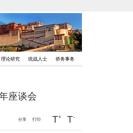
理论研究
统战人士
侨务事务
周年座谈会
T
+
T
-
分享
打印