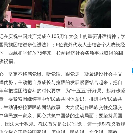
在庆祝中国共产党成立105周年大会上的重要讲话精神，学
国民族团结进步促进法》；6位党外代表人士结合个人成长经
下，西藏和平解放75年来，拉萨经济社会各项事业取得的翻
挚祝福。
，坚定不移感党恩、听党话、跟党走，凝聚建设社会主义
挥优势，主动把自身成长与拉萨的发展紧密结合起来，把自
牢牢把握团结奋斗的时代要求，为“十五五”开好局、起好步凝
量；要紧紧围绕铸牢中华民族共同体意识、推进中华民族共
，生动讲好拉萨民族团结故事，大力促进各民族交往交流交
中华民族一家亲、同心共筑中国梦的生动局面；要坚持我国
教、国法大于教规、教民首先是公民”理念，进一步对教义教规
信众树立正确的国家观、历史观、民族观、文化观、宗教