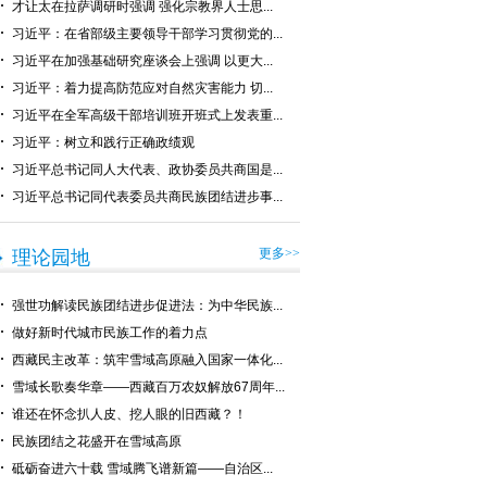
才让太在拉萨调研时强调 强化宗教界人士思...
习近平：在省部级主要领导干部学习贯彻党的...
习近平在加强基础研究座谈会上强调 以更大...
习近平：着力提高防范应对自然灾害能力 切...
习近平在全军高级干部培训班开班式上发表重...
习近平：树立和践行正确政绩观
习近平总书记同人大代表、政协委员共商国是...
习近平总书记同代表委员共商民族团结进步事...
更多>>
理论园地
强世功解读民族团结进步促进法：为中华民族...
做好新时代城市民族工作的着力点
西藏民主改革：筑牢雪域高原融入国家一体化...
雪域长歌奏华章——西藏百万农奴解放67周年...
谁还在怀念扒人皮、挖人眼的旧西藏？！
民族团结之花盛开在雪域高原
砥砺奋进六十载 雪域腾飞谱新篇——自治区...