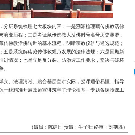
分层系统梳理七大板块内容：一是溯源梳理藏传佛教活佛
与演变历程；二是考证藏传佛教大活佛封号名号历史渊源，
藏传佛教活佛转世的基本流程，明晰宗教仪轨与遴选规范；
；五是系统解读藏传佛教规范发展的法律法规；六是回顾新
推进情况；七是立足反分裂、防渗透工作要求，坚决与破坏
争。
实、法理清晰、贴合基层宣讲实际，授课通俗易懂、指导
沉一线精准开展政策宣讲筑牢了理论根基，专题备课授课工
（编辑：陈建国 责编：牛子壮 终审：刘期胜）