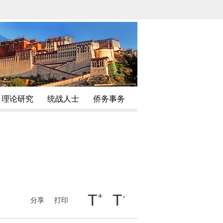
理论研究
统战人士
侨务事务
T
+
T
-
分享
打印