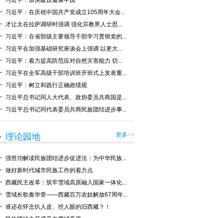
习近平：加快建设健康中国
习近平：在庆祝中国共产党成立105周年大会...
才让太在拉萨调研时强调 强化宗教界人士思...
习近平：在省部级主要领导干部学习贯彻党的...
习近平在加强基础研究座谈会上强调 以更大...
习近平：着力提高防范应对自然灾害能力 切...
习近平在全军高级干部培训班开班式上发表重...
习近平：树立和践行正确政绩观
习近平总书记同人大代表、政协委员共商国是...
习近平总书记同代表委员共商民族团结进步事...
更多>>
理论园地
强世功解读民族团结进步促进法：为中华民族...
做好新时代城市民族工作的着力点
西藏民主改革：筑牢雪域高原融入国家一体化...
雪域长歌奏华章——西藏百万农奴解放67周年...
谁还在怀念扒人皮、挖人眼的旧西藏？！