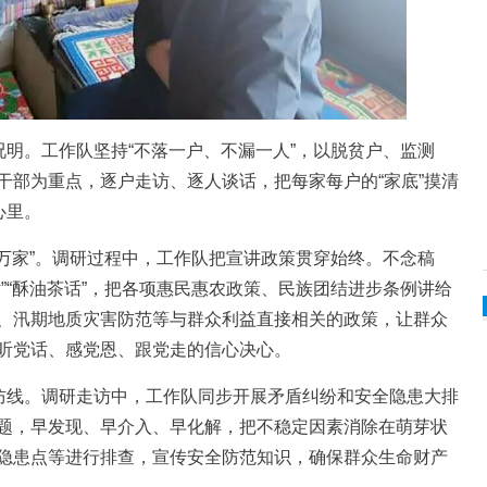
明。工作队坚持“不落一户、不漏一人”，以脱贫户、监测
干部为重点，逐户走访、逐人谈话，把每家每户的“家底”摸清
心里。
万家”。调研过程中，工作队把宣讲政策贯穿始终。不念稿
”“酥油茶话”，把各项惠民惠农政策、民族团结进步条例讲给
、汛期地质灾害防范等与群众利益直接相关的政策，让群众
听党话、感党恩、跟党走的信心决心。
线。调研走访中，工作队同步开展矛盾纠纷和安全隐患大排
题，早发现、早介入、早化解，把不稳定因素消除在萌芽状
隐患点等进行排查，宣传安全防范知识，确保群众生命财产