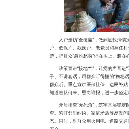
入户走访“全覆盖”，做到底数清情况
户、低保户、残疾户、老党员和离任村
楚，把群众“急难愁盼”记在本上、装在
政策宣讲“接地气”，让党的声音进“
子、不讲套话，用群众听得懂的“糌粑话
群众听。重点宣讲医保社保、边民补贴
知道惠从何来、恩向谁报，进一步坚定
矛盾排查“无死角”，筑牢基层稳定防
查。紧盯邻里纠纷、家庭矛盾等易发问
态。同时，对群众用火用电、道路交通