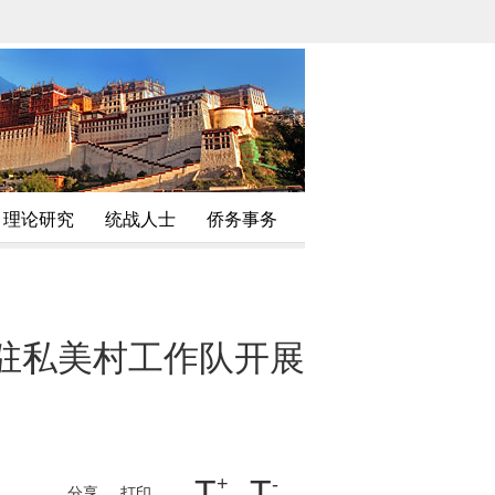
理论研究
统战人士
侨务事务
驻私美村工作队开展
T
+
T
-
分享
打印