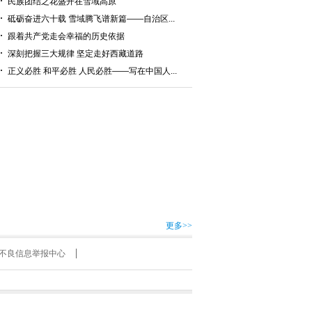
民族团结之花盛开在雪域高原
砥砺奋进六十载 雪域腾飞谱新篇——自治区...
跟着共产党走会幸福的历史依据
深刻把握三大规律 坚定走好西藏道路
正义必胜 和平必胜 人民必胜——写在中国人...
更多>>
不良信息举报中心