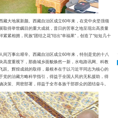
藏大地展新颜。西藏自治区成立60年来，在党中央坚强领
展取得举世瞩目的重大成就，昔日的苦寒之地呈现出高质量
紧紧相拥，民族“团结之花”结出“幸福果”，创造了“短短几十
间万事出艰辛。西藏自治区成立60年来，特别是党的十八
央高度重视下，那曲城乡面貌焕然一新，水电路讯网、科教
飞跃。辉煌成就的取得，最根本在于以习近平同志为核心的
于党的治藏方略科学指引，得益于全国人民的无私援助，得
确决策、周密部署，得益于全市各族干部群众的团结奋斗。