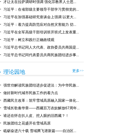
才让太在拉萨调研时强调 强化宗教界人士思...
习近平：在省部级主要领导干部学习贯彻党的...
习近平在加强基础研究座谈会上强调 以更大...
习近平：着力提高防范应对自然灾害能力 切...
习近平在全军高级干部培训班开班式上发表重...
习近平：树立和践行正确政绩观
习近平总书记同人大代表、政协委员共商国是...
习近平总书记同代表委员共商民族团结进步事...
更多>>
理论园地
强世功解读民族团结进步促进法：为中华民族...
做好新时代城市民族工作的着力点
西藏民主改革：筑牢雪域高原融入国家一体化...
雪域长歌奏华章——西藏百万农奴解放67周年...
谁还在怀念扒人皮、挖人眼的旧西藏？！
民族团结之花盛开在雪域高原
砥砺奋进六十载 雪域腾飞谱新篇——自治区...