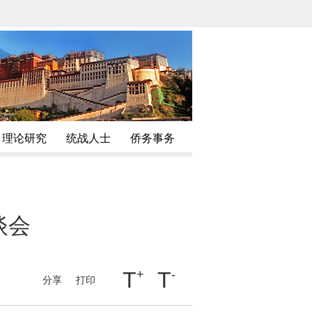
理论研究
统战人士
侨务事务
谈会
T
+
T
-
分享
打印